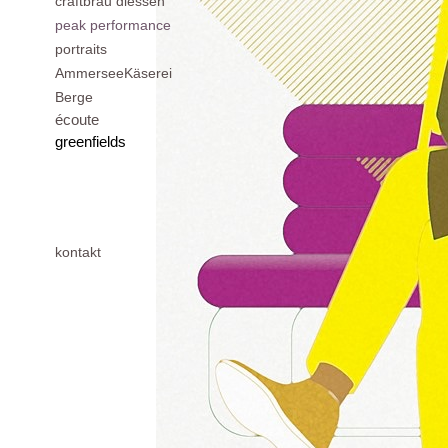
craftbräu diessen
peak performance
portraits
AmmerseeKäserei
Berge
écoute
greenfields
kontakt