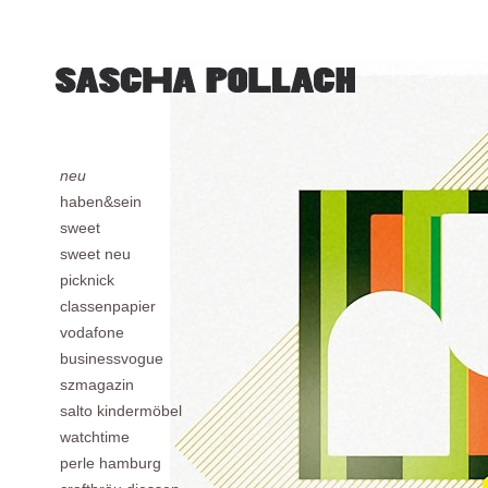
neu
haben&sein
sweet
sweet neu
picknick
classenpapier
vodafone
businessvogue
szmagazin
salto kindermöbel
watchtime
perle hamburg